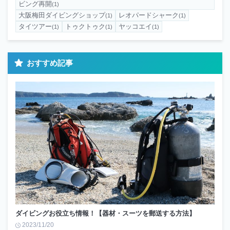
ビング再開
(1)
大阪梅田ダイビングショップ
レオパードシャーク
(1)
(1)
タイツアー
トゥクトゥク
ヤッコエイ
(1)
(1)
(1)
おすすめ記事
ダイビングお役立ち情報！【器材・スーツを郵送する方法】
2023/11/20