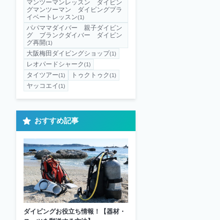
マンツーマンレッスン ダイビン
グマンツーマン ダイビングプラ
イベートレッスン
(1)
パパママダイバー 親子ダイビン
グ ブランクダイバー ダイビン
グ再開
(1)
大阪梅田ダイビングショップ
(1)
レオパードシャーク
(1)
タイツアー
トゥクトゥク
(1)
(1)
ヤッコエイ
(1)
おすすめ記事
ダイビングお役立ち情報！【器材・