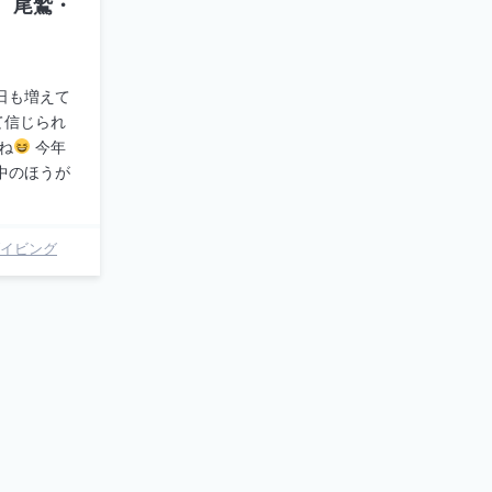
 尾鷲・
日も増えて
て信じられ
ね
今年
中のほうが
イビング