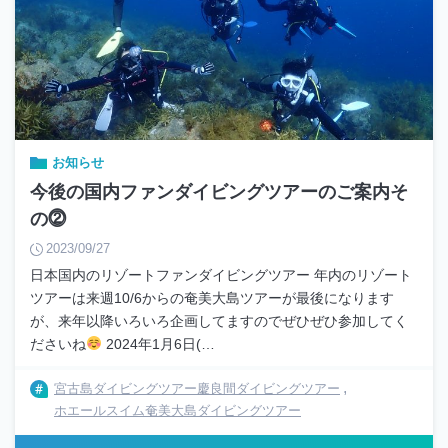
お知らせ
今後の国内ファンダイビングツアーのご案内そ
の⓶
2023/09/27
日本国内のリゾートファンダイビングツアー 年内のリゾート
ツアーは来週10/6からの奄美大島ツアーが最後になります
が、来年以降いろいろ企画してますのでぜひぜひ参加してく
ださいね
2024年1月6日(…
宮古島ダイビングツアー
慶良間ダイビングツアー
ホエールスイム
奄美大島ダイビングツアー