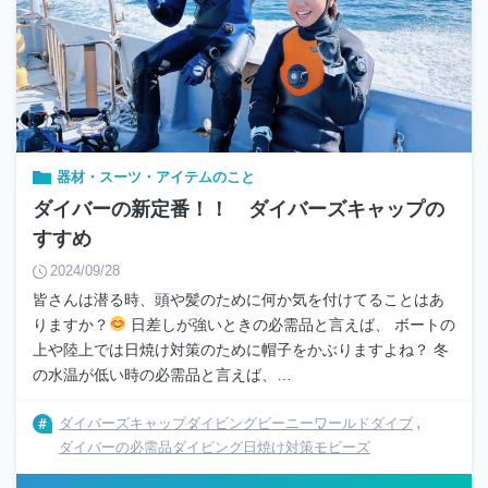
器材・スーツ・アイテムのこと
ダイバーの新定番！！ ダイバーズキャップの
すすめ
2024/09/28
皆さんは潜る時、頭や髪のために何か気を付けてることはあ
りますか？
日差しが強いときの必需品と言えば、 ボートの
上や陸上では日焼け対策のために帽子をかぶりますよね？ 冬
の水温が低い時の必需品と言えば、…
ダイバーズキャップ
ダイビングビーニー
ワールドダイブ
ダイバーの必需品
ダイビング日焼け対策
モビーズ