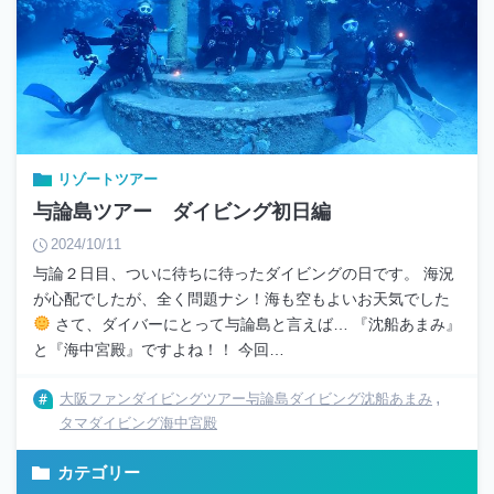
リゾートツアー
与論島ツアー ダイビング初日編
2024/10/11
与論２日目、ついに待ちに待ったダイビングの日です。 海況
が心配でしたが、全く問題ナシ！海も空もよいお天気でした
さて、ダイバーにとって与論島と言えば… 『沈船あまみ』
と『海中宮殿』ですよね！！ 今回…
大阪ファンダイビングツアー
与論島ダイビング
沈船あまみ
タマダイビング
海中宮殿
カテゴリー