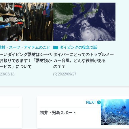
器材・スーツ・アイテムのこと
ダイビングの役立つ話
～いダイビング器材はシーベ
ダイバーにとってのトラブルメー
お預りできます！「器材預か
カー台風。どんな役割がある
ービス」について
の？？
23/03/18
2022/09/27
NEXT
福井・冠島２ボート