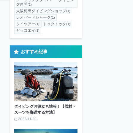
グ再開
(1)
大阪梅田ダイビングショップ
(1)
レオパードシャーク
(1)
タイツアー
トゥクトゥク
(1)
(1)
ヤッコエイ
(1)
おすすめ記事
ダイビングお役立ち情報！【器材・
スーツを郵送する方法】
2023/11/20