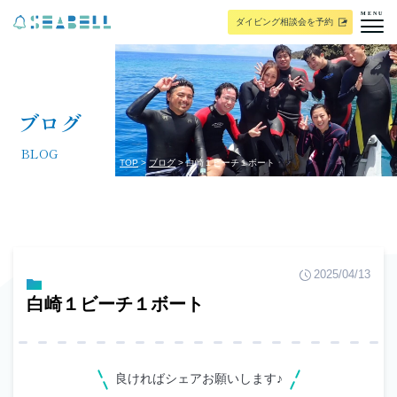
MENU
ダイビング相談会を予約
ブログ
BLOG
TOP
ブログ
白崎１ビーチ１ボート
2025/04/13
白崎１ビーチ１ボート
良ければシェアお願いします♪