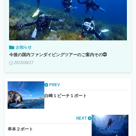
お知らせ
今後の国内ファンダイビングツアーのご案内その⓶
2023/09/27
PREV
白崎１ビーチ１ボート
NEXT
串本２ボート