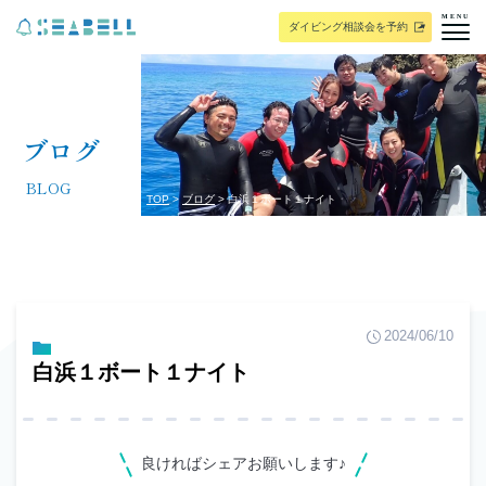
MENU
ダイビング相談会を予約
ブログ
BLOG
TOP
ブログ
白浜１ボート１ナイト
2024/06/10
白浜１ボート１ナイト
良ければシェアお願いします♪