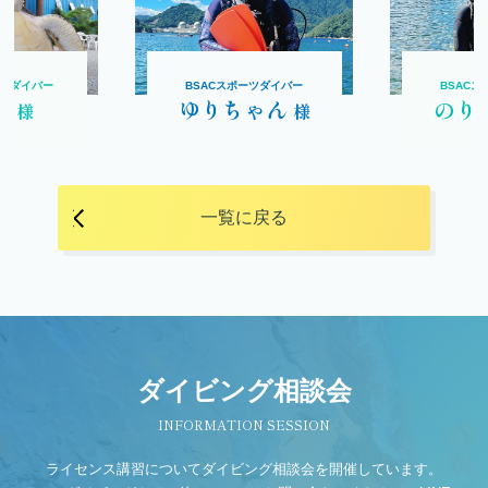
ンスダイバー
BSACスポーツダイバー
BSAC
君
ゆりちゃん
のり
様
様
一覧に戻る
ダイビング相談会
INFORMATION SESSION
ライセンス講習についてダイビング相談会を開催しています。