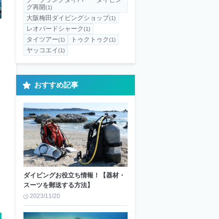
グ再開
(1)
大阪梅田ダイビングショップ
(1)
レオパードシャーク
(1)
タイツアー
トゥクトゥク
(1)
(1)
ヤッコエイ
(1)
おすすめ記事
は
ダイビングお役立ち情報！【器材・
スーツを郵送する方法】
2023/11/20