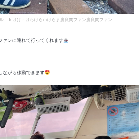
ル ｋけけｒけらけらｍけらま慶良間ファン慶良間ファン
ファンに連れて行ってくれます
しながら移動できます