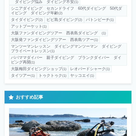
ダイビング悩み ダイビング不安
(1)
シニアダイビング セカンドライフ 60代ダイビング 50代ダ
イビング ダイビング年齢
(2)
タイダイビング
ピピ島ダイビング
パトンビーチ
(2)
(2)
(1)
アットプーケット
(1)
大阪ファンダイビングツアー 西表島ダイビング
(1)
大阪発ファンダイビングツアー 西表島ツアー
(1)
マンツーマンレッスン ダイビングマンツーマン ダイビング
プライベートレッスン
(1)
パパママダイバー 親子ダイビング ブランクダイバー ダイ
ビング再開
(1)
大阪梅田ダイビングショップ
レオパードシャーク
(1)
(1)
タイツアー
トゥクトゥク
ヤッコエイ
(1)
(1)
(1)
おすすめ記事