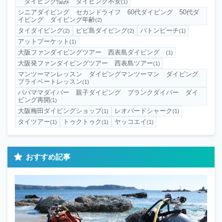
ダイビング悩み ダイビング不安
(1)
シニアダイビング セカンドライフ 60代ダイビング 50代ダ
イビング ダイビング年齢
(2)
タイダイビング
ピピ島ダイビング
パトンビーチ
(2)
(2)
(1)
アットプーケット
(1)
大阪ファンダイビングツアー 西表島ダイビング
(1)
大阪発ファンダイビングツアー 西表島ツアー
(1)
マンツーマンレッスン ダイビングマンツーマン ダイビング
プライベートレッスン
(1)
パパママダイバー 親子ダイビング ブランクダイバー ダイ
ビング再開
(1)
大阪梅田ダイビングショップ
レオパードシャーク
(1)
(1)
タイツアー
トゥクトゥク
ヤッコエイ
(1)
(1)
(1)
おすすめ記事