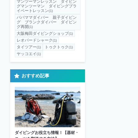
マンツーマンレッスン ダイビン
グマンツーマン ダイビングプラ
イベートレッスン
(1)
パパママダイバー 親子ダイビン
グ ブランクダイバー ダイビン
グ再開
(1)
大阪梅田ダイビングショップ
(1)
レオパードシャーク
(1)
タイツアー
トゥクトゥク
(1)
(1)
ヤッコエイ
(1)
おすすめ記事
ダイビングお役立ち情報！【器材・