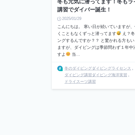
冬も元気に潜ってます！冬もラ
講習でダイバー誕生！
2025/01/29
こんにちは。 寒い日が続いていますが
くこともなくずっと潜ってます
え？冬
ングするんですか？？ と驚かれる方も
ますが、ダイビングは季節問わず１年中
すよ
当…
冬のダイビング
ダイビングライセンス
ダイビング講習
ダイビング海洋実習
ドライスーツ講習