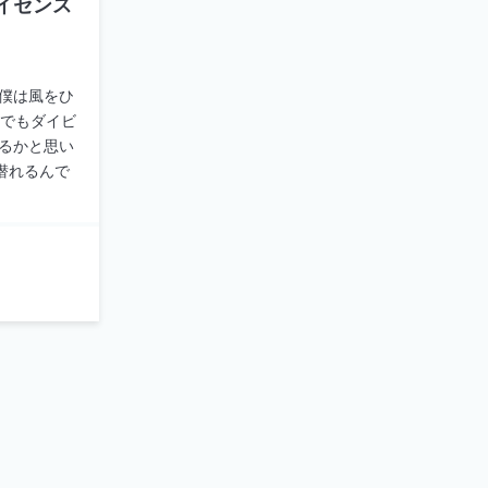
イセンス
、僕は風をひ
でもダイビ
いるかと思い
潜れるんで