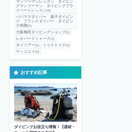
マンツーマンレッスン ダイビン
グマンツーマン ダイビングプラ
イベートレッスン
(1)
パパママダイバー 親子ダイビン
グ ブランクダイバー ダイビン
グ再開
(1)
大阪梅田ダイビングショップ
(1)
レオパードシャーク
(1)
タイツアー
トゥクトゥク
(1)
(1)
ヤッコエイ
(1)
おすすめ記事
ダイビングお役立ち情報！【器材・