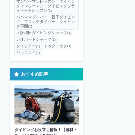
マンツーマンレッスン ダイビン
グマンツーマン ダイビングプラ
イベートレッスン
(1)
パパママダイバー 親子ダイビン
グ ブランクダイバー ダイビン
グ再開
(1)
大阪梅田ダイビングショップ
(1)
レオパードシャーク
(1)
タイツアー
トゥクトゥク
(1)
(1)
ヤッコエイ
(1)
おすすめ記事
ダイビングお役立ち情報！【器材・