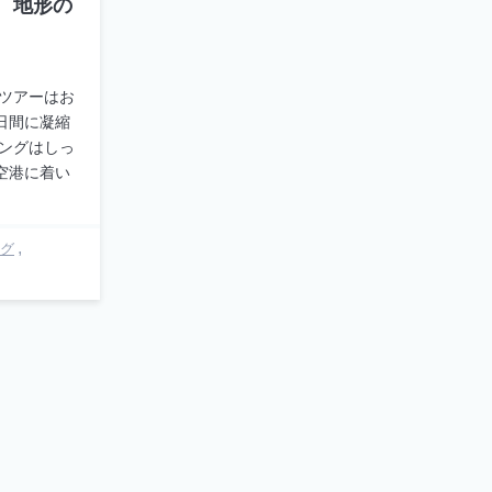
 地形の
のツアーはお
日間に凝縮
ビングはしっ
空港に着い
グ